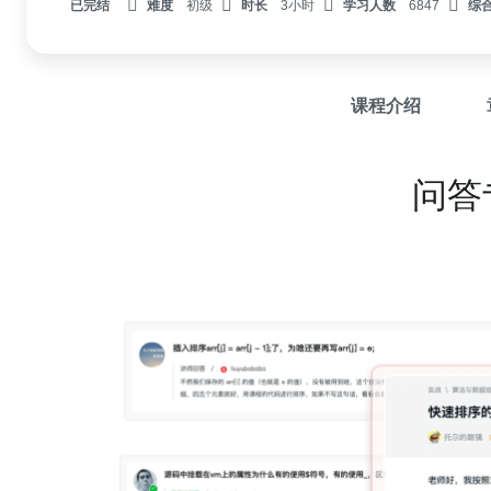
已完结
难度
初级
时长
3小时
学习人数
6847
综
课程介绍
问答