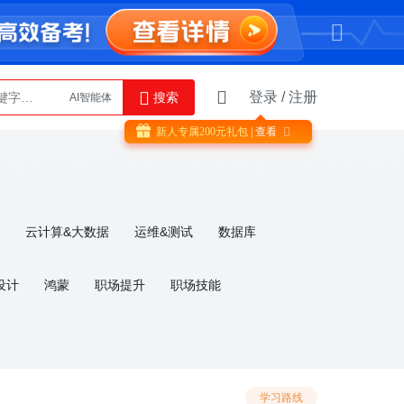
登录
/
注册
搜索
AI智能体
Python
新人专属
200
元礼包
| 查看

云计算&大数据
运维&测试
数据库
设计
鸿蒙
职场提升
职场技能
考
嵌入式硬件
嵌入式软件
密码学
 Cloud
计算机网络
HTML/CSS
学习路线