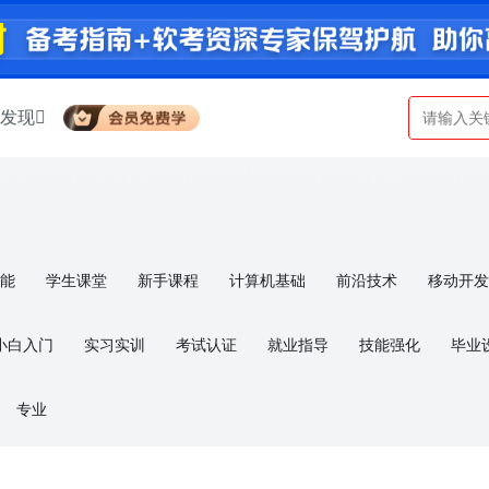
发现
智能
学生课堂
新手课程
计算机基础
前沿技术
移动开发
考/认证
算法
通识类课程
小白入门
实习实训
考试认证
就业指导
技能强化
毕业
a
大数据
算法与数据结构
Vue.js
AI语音
IT认证
软
专业
产品经理
人工智能
Typescript
React.JS
Flutter
Spring