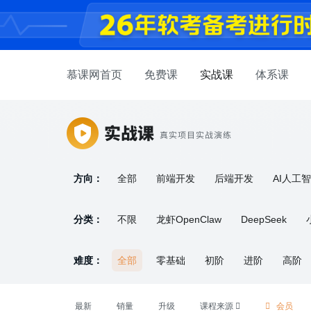
慕课网首页
免费课
实战课
体系课
方向：
全部
前端开发
后端开发
AI人工
产品设计
嵌入式开发
求职面试
软
分类：
不限
龙虾OpenClaw
DeepSeek
项目管理
机器学习
ChatGPT
Jav
难度：
全部
零基础
初阶
进阶
高阶
信息安全
求职面试
职场软技能
最新
销量
升级
课程来源
会员