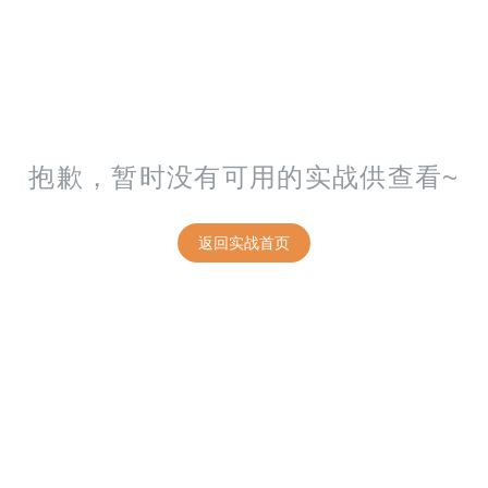
App
小程序
前端工具
SSM
PHP
.net
Python
数学
Hadoop
Spark
Flink
云计算
OpenStack
AW
件
Linux
测试
功能测试
性能测试
自动化测试
接口
习
计算机视觉
NLP自然语言处理
数据分析&挖掘
设计工具
抱歉，暂时没有可用的实战供查看~
返回实战首页