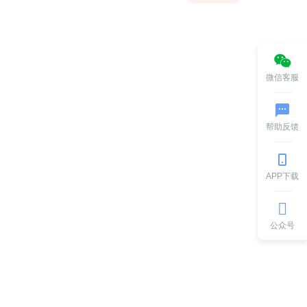
爬虫
Django
Flask
Go
C
C++
S
阿里云
容器
Docker
Kubernetes
测试
MySQL
Redis
MongoDB
微服务
微信客服
产品交互
CSS
Html5
CSS3
算法
帮助反馈
APP下载
公众号