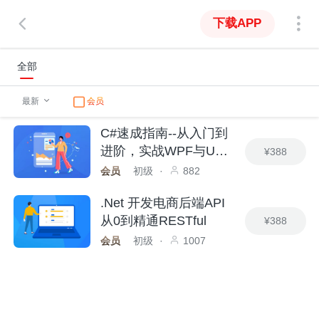
下载APP
全部
最新
会员
C#速成指南--从入门到
进阶，实战WPF与Unit
¥388
y3D开发
会员
初级
·
882
.Net 开发电商后端API
从0到精通RESTful
¥388
会员
初级
·
1007