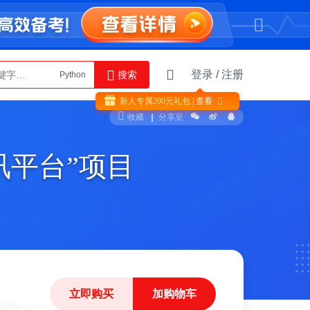
登录
/
注册
搜索
Python
AI智能体
新人专属
200
元礼包
| 查看

收藏
分享至
讯平台”项目
立即购买
加购物车