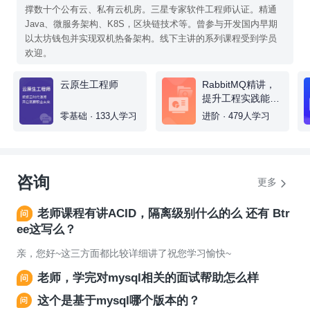
撑数十个公有云、私有云机房。三星专家软件工程师认证。精通
Java、微服务架构、K8S，区块链技术等。曾参与开发国内早期
以太坊钱包并实现双机热备架构。线下主讲的系列课程受到学员
欢迎。
云原生工程师
RabbitMQ精讲，
提升工程实践能
力，培养架构思维
零基础 · 133人学习
进阶 · 479人学习
咨询
更多
老师课程有讲ACID，隔离级别什么的么 还有 Btr
ee这写么？
亲，您好~这三方面都比较详细讲了祝您学习愉快~
老师，学完对mysql相关的面试帮助怎么样
这个是基于mysql哪个版本的？