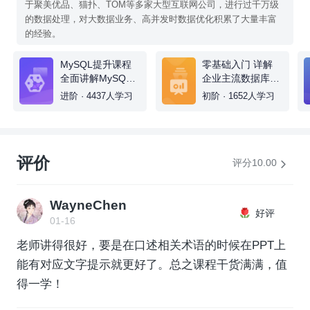
于聚美优品、猫扑、TOM等多家大型互联网公司，进行过千万级
的数据处理，对大数据业务、高并发时数据优化积累了大量丰富
的经验。
MySQL提升课程
零基础入门 详解
全面讲解MySQL
企业主流数据库
架构设计
MySQL8.0
进阶 · 4437人学习
初阶 · 1652人学习
评价
评分10.00
WayneChen
好评
01-16
老师讲得很好，要是在口述相关术语的时候在PPT上
能有对应文字提示就更好了。总之课程干货满满，值
得一学！