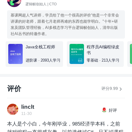
逻辑帧创始人 | CTO
慕课网超人气讲师，学员给了他一个很高的评价“他是一个非常会
讲课的好老师，跟着七月老师再难的东西也能学明白。"十年+研
发及团队管理经验，AI多模态学习平台逻辑帧创始人，清华出版
社AI丛书的特邀作者。
Java全栈工程师
程序员AI编程绿皮
书
进阶课 · 2093人学习
零基础 · 213人学习
评价
评分9.99
linclt
好评
11-30
本人是个小白，今年刚毕业，985经济学本科，之前