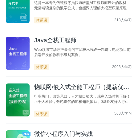
这是一本专为传统程序员快速转型AI工程师而设计的教材。
无需啃读复杂的数学公式，也能深入理解大模型底层原理，
并系统掌握RAG、Skills、LangGraph、多智能体等大模型
开发的核心技术基石。
213人学习
体系课
Java全栈工程师
Web领域市场呼声最高的主流技术栈逐一精讲，电商项目前
后端开发的教科书级别案例。
2093人学习
体系课
物联网/嵌入式全能工程师（提薪优
选）
行业热门，政策风口，人才缺口极大，现在入场时机正好！
上千人检验，数轮迭代的硬核知识体系，0基础友好入行/转
行 保姆式教学+简历指导+1V1模拟面试+3次内推，助力轻
松就业！
563人学习
体系课
微信小程序入门与实战