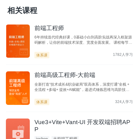
相关课程
前端工程师
6年持续迭代经典好课，0基础小白到高阶实战再深入框架源
码解析，让你的前端技术深度、宽度全面发展。 课程每节课
配套大量练习题，纯小白也能学的会，学的好，比市面上其
他同类课程让你更快速提升前端编程竞争力。
1782人学习
体系课
前端高级工程师-大前端
全新打造“技术成长&职业破局”双高体系，深度打通“全栈 +
全流程 +多端+ 提效+AI赋能”，递进式锤炼思维与高阶技
能，高效实现能力跃迁，助力成为“驾驭全局，深广兼备，打
通多端全栈”的高级工程师
324人学习
体系课
Vue3+Vite+Vant-UI 开发双端招聘AP
P
joshen
大前端工程师