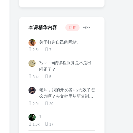
本课精华内容
问答
作业
关于打造自己的网站。
2.5k
7
7yue.pro的课程服务是不是出
问题了？
3.4k
5
老师，我的开发者key无效了怎
么办啊？去文档里从新复制过
来也不行。。
2.0k
20
1
1.6k
17