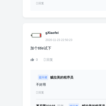
回复
gXiaofei
2020-11-23 22:50:23
加个title试下
0
回复
贼拉美的程序员
提问者
不好用
回复
慕尼黑32165
回复
贼拉美的程序员