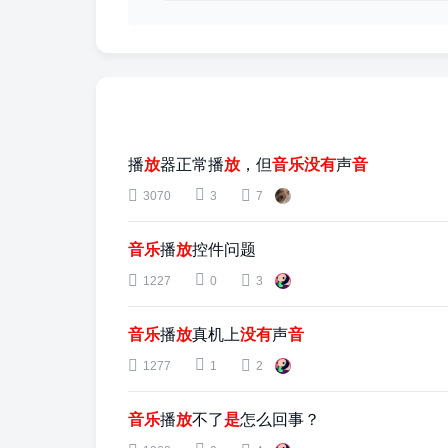
播
放
器正常播
放
，但
音
乐
没
有
声
音
3070
3
7
音
乐
播
放
控件问题
1227
0
3
音
乐
播
放
真机上
没
有
声
音
1277
1
2
音
乐
播
放
不了
是
怎么回事？