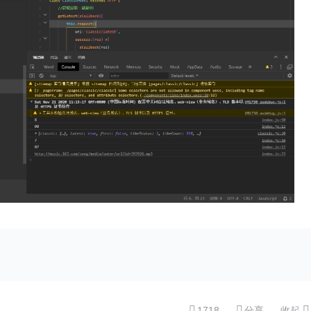
1718
分享
收起