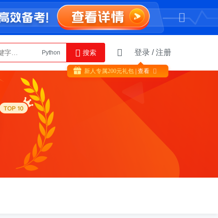
登录
/
注册
搜索
Python
AI智能体
新人专属
200
元礼包
| 查看

榜