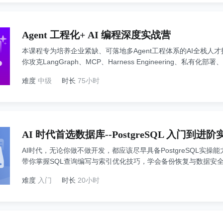
Agent 工程化+ AI 编程深度实战营
本课程专为培养企业紧缺、可落地多Agent工程体系的AI全栈人才
你攻克LangGraph、MCP、Harness Engineering、私有
Cursor/Claude Code等主流AI编程工具。贯穿5大商业
难度
中级
时长
75小时
打造“可面试、可商用”的双重技术资产，最终完成从只会“调API”
AI 时代首选数据库--PostgreSQL 入门到进阶
AI时代，无论你做不做开发，都应该尽早具备PostgreSQL实
带你掌握SQL查询编写与索引优化技巧，学会备份恢复与数据安
WAL机制与MVCC原理，进阶掌握性能诊断调优与高可用运维等
难度
入门
时长
20小时
成PostgreSQL从入门到进阶的能力提升。