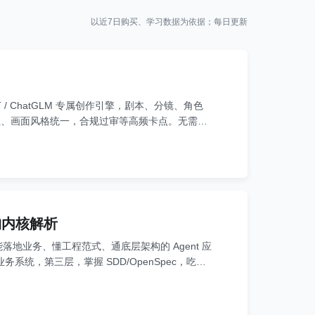
以近7日购买、学习数据为依据；每日更新
 / ChatGLM 专属创作引擎，剧本、分镜、角色
致性、画面风格统一，合规过审等高频卡点。无需任
作到变现全流程，稳定量产少翻车。
架构内核解析
落地业务、懂工程范式、通底层架构的 Agent 应
务系统，第三层，掌握 SDD/OpenSpec，吃透
架构设计内核，这套体系不止帮你摆脱低效工作，更
的效率红利与职业竞争力。