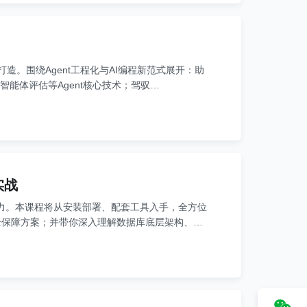
打造。围绕Agent工程化与AI编程新范式展开：助
化部署、智能体评估等Agent核心技术；驾驭
级项目，带你亲历从需求拆解到上线交付完整链路，一站式
到轻松"交付商业产品"的能力跃迁。
实战
操能力。本课程将从安装部署、配套工具入手，全方位
全保障方案；并带你深入理解数据库底层架构、
高阶技能，同时结合AI开发场景，让你循序渐进完