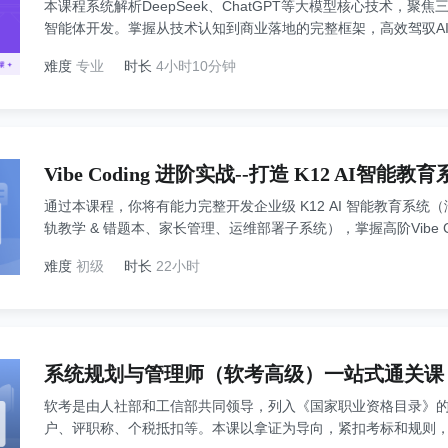
本课程系统解析DeepSeek、ChatGPT等大模型核心技术，
智能体开发。掌握从技术认知到商业落地的完整框架，高效驾驭A
驱动效率与业务创新。
难度
专业
时长
4小时10分钟
Vibe Coding 进阶实战--打造 K12 AI智能教
通过本课程，你将有能力完整开发企业级 K12 AI 智能教育系统（
轨教学 & 错题本、家长管理、运维部署子系统），掌握高阶Vibe Co
驱动质量管控开发及部署。同时，还将掌握大型 AI 系统架构规划
难度
初级
时长
22小时
器化部署、故障数据恢复等生产级技能。一人也能低门槛、快速
系统规划与管理师（软考高级）一站式通关课
软考是由人社部和工信部共同领导，列入《国家职业资格目录》
户、评职称、个税抵扣等。本课以拿证为导向，紧扣考标和规则