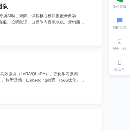
人团队
微信客服
的专属AI助手矩阵。课程核心模块覆盖全自动
智能客服、投研助理、自媒体内容流水线、营销四大
帮助反馈
聚焦日常工作、学习场景全流程自动化，最终整合
全新工作范式。
APP下载
公众号
效微调（LoRA/QLoRA）、强化学习微调
集）、模型蒸馏、Embedding微调（RAG优化）等
落地为实战核心，手把手带你提升从模型选型、数据构
业务、会微调、能落地”的高阶AI人才。