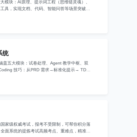
聚焦三大模块：AI原理、提示词工程（思维链灵魂）、
I工具，实现文档、代码、智能问答等场景突破，
育系统
涵盖五大模块：试卷处理、Agent 教学中枢、双
ding 技巧：从PRD 需求→标准化提示→ TDD
、任务拆解、API 契约制定、数据结构设计，及容
交付企业级复杂项目。
的国家级权威考试，报考不受限制，可帮你积分落
，全面系统的提炼考试高频考点、重难点，精准剖