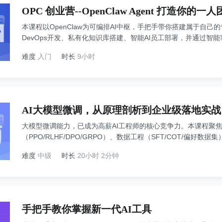
OPC 创业营--OpenClaw Agent 打造你的一
本课程以OpenClaw为可编排AI中枢，手把手带你搭建属于自己
DevOps开发、私有化知识库搭建、智能AI员工部署，并通过
落地项目，一步步组建能各司其职的专属数字人协作团队。内容
难度
入门
时长
9小时
为“超级个体OPC”一人公司数字化系统，助力解锁个人高效闭环
AI大模型微调，从原理剖析到企业级落地实战
大模型微调能力，已成为高薪AI工程师的核心竞争力。本课程聚焦高
（PPO/RLHF/DPO/GRPO）、数据工程（SFT/COT/偏好数据
全栈技术，并以金融大模型SFT - 奖励模型 - GRPO全链路
难度
中级
时长
20小时 2分钟
建、多机分布式训练、效果评估与部署的工程实战力，助你成为“懂
手把手教你掌握新一代AI工具