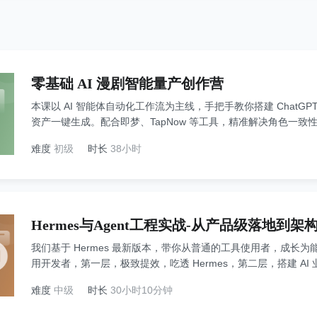
零基础 AI 漫剧智能量产创作营
本课以 AI 智能体自动化工作流为主线，手把手教你搭建 ChatGPT
资产一键生成。配合即梦、TapNow 等工具，精准解决角色一
何绘画剪辑基础，不花高昂算力费、不排队，一人就能完成从创
难度
初级
时长
38小时
Hermes与Agent工程实战-从产品级落地到
我们基于 Hermes 最新版本，带你从普通的工具使用者，成长为能
用开发者，第一层，极致提效，吃透 Hermes，第二层，搭建 AI 业
AI 工程范式，第四层，高级能力，拉开差距，第五层，学优秀
难度
中级
时长
30小时10分钟
为你转型 Agent 开发做好完整的能力储备，真正收获 AI 时代