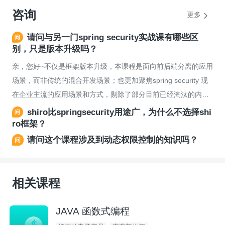
咨询
更多
请问与另一门spring security实战课有哪些区
别，只是版本升级吗？
亲，您好~不仅是框架版本升级，本课程是面向前后端分离的应用
场景，而非传统的混合开发场景；也更加聚焦spring security 现
在企业主流的应用场景和方式，剔除了部分目前已经淘汰的内
容。认证方面多了多因子认证，LDAP 和 数据库多认证源组合认
shiro比springsecurity用途广，为什么不选择shi
证。授权方面多了OAuth2，角色分级，角色/权限机制，安全注
ro框架？
解等。此外我们是从单机认证到多个微服务认证的全覆盖，您可
请问这个课程涉及到动态权限控制的知识吗？
以看下课程介绍也中的详细介绍，感谢关注！祝您学习愉快~
相关课程
JAVA 函数式编程