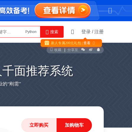
登录
/
注册
搜索
Python
AI智能体
新人专属
200
元礼包
| 查看

收藏
分享至
千人千面推荐系统
的“刚需”
立即购买
加购物车