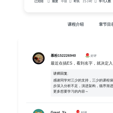
已完结
难度
中级
时长
21小时
学习人数
课程介绍
章节目
慕粉152226940
好评
最近在搞ES，看到名字，就决定
讲师回复:
感谢同学对三少的支持，三少的课程
步深入分析不足，演进架构，循序渐
更多想要学习的内容～
Great_Ys
好评