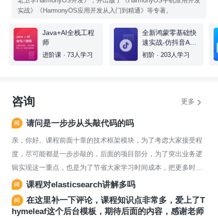
老卫学HarmonyOS开发》，并出版了《HarmonyOS手机应用开发
实战》《HarmonyOS应用开发从入门到精通》等专著。
Java+AI全栈工程
全新鸿蒙零基础快
师
速实战-仿抖音App
开发（ ArkTS版
进阶课 · 73人学习
初阶 · 203人学习
）
咨询
更多
请问是一步步从头敲代码的吗
亲，你好。课程前面十章的技术框架模块，为了考虑大家接受程
度，尽可能都是一步步敲的，后面的项目部分，为了突出业务逻
辑实现这一重点，也是为了节省大家学习时间成本，把更多时间
花在有用的地方。主要代码都是手把手敲的，个别简单的或者，
课程对elasticsearch讲解多吗
和之前代码类似的，老师提前准备好。祝亲学习愉快！
在这里补一下评论，课程知识点非常多，爱上了T
hymeleaf这个后台模板，期待后面的内容，感谢老师