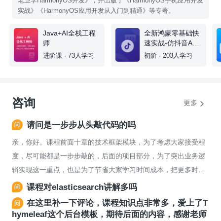
老卫学HarmonyOS开发》，并出版了《HarmonyOS手机应用开发
实战》《HarmonyOS应用开发从入门到精通》等专著。
Java+AI全栈工程
全新鸿蒙零基础快
师
速实战-仿抖音App
开发（ ArkTS版
进阶课 · 73人学习
初阶 · 203人学习
）
咨询
更多
请问是一步步从头敲代码的吗
亲，你好。课程前面十章的技术框架模块，为了考虑大家接受程
度，尽可能都是一步步敲的，后面的项目部分，为了突出业务逻
辑实现这一重点，也是为了节省大家学习时间成本，把更多时间
花在有用的地方。主要代码都是手把手敲的，个别简单的或者，
课程对elasticsearch讲解多吗
和之前代码类似的，老师提前准备好。祝亲学习愉快！
在这里补一下评论，课程知识点非常多，爱上了T
hymeleaf这个后台模板，期待后面的内容，感谢老师