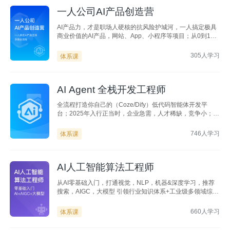
一人公司AI产品创造营
AI产品力，才是职场人硬核的抗风险护城河，一人搞定极具
商业价值的AI产品，网站、App、小程序等项目；从0到1打
通从需求、设计、研发、上线、运营到数据全流程AI产品落
地能力
305人学习
体系课
AI Agent 全栈开发工程师
全流程打造你自己的（Coze/Dify）低代码智能体开发平
台；2025年入行正当时，企业急需，人才稀缺，竞争小；无
论入行还是转行，首选口碑好课，门槛低、成长高
746人学习
体系课
AI人工智能算法工程师
从AI零基础入门，打通视觉，NLP，机器&深度学习，推荐
搜索，AIGC，大模型 引领行业知识体系+工业级多领域综合
项目+资深专业讲师团+全方位贴心服务 助力你快速成为新
时代抢手人才，多领域灵活就业
660人学习
体系课