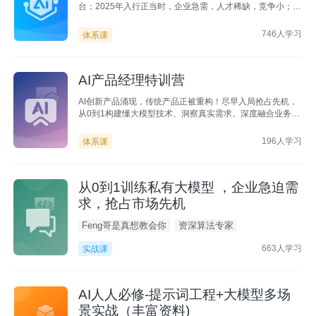
台；2025年入行正当时，企业急需，人才稀缺，竞争小；无
论入行还是转行，首选口碑好课，门槛低、成长高
746人学习
体系课
AI产品经理特训营
AI创新产品涌现，传统产品正被重构！尽早入局抢占先机，
从0到1构建懂大模型技术、洞察真实需求、深度融合业务的
全方位高效体系，覆盖B/C端AI产品，10+领域洞察、6大热
门项目实战，大厂P8大咖亲授答疑
196人学习
体系课
从0到1训练私有大模型 ，企业急迫需
求，抢占市场先机
Feng哥是真想教会你
资深算法专家
663人学习
实战课
AI人人必修-提示词工程+大模型多场
景实战（丰富资料)