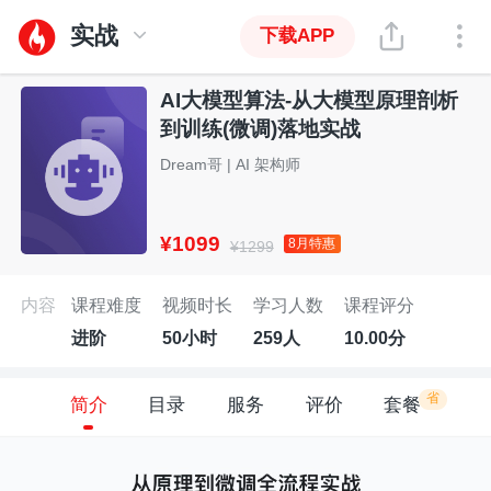
实战
下载APP
AI大模型算法-从大模型原理剖析
到训练(微调)落地实战
Dream哥 | AI 架构师
¥1099
8月特惠
¥1299
内容
课程难度
视频时长
学习人数
课程评分
进阶
50小时
259人
10.00分
省
简介
目录
服务
评价
套餐