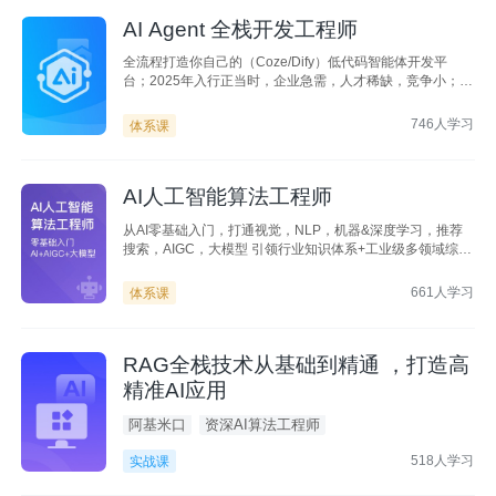
AI Agent 全栈开发工程师
全流程打造你自己的（Coze/Dify）低代码智能体开发平
台；2025年入行正当时，企业急需，人才稀缺，竞争小；无
论入行还是转行，首选口碑好课，门槛低、成长高
746人学习
体系课
AI人工智能算法工程师
从AI零基础入门，打通视觉，NLP，机器&深度学习，推荐
搜索，AIGC，大模型 引领行业知识体系+工业级多领域综合
项目+资深专业讲师团+全方位贴心服务 助力你快速成为新
时代抢手人才，多领域灵活就业
661人学习
体系课
RAG全栈技术从基础到精通 ，打造高
精准AI应用
阿基米口
资深AI算法工程师
518人学习
实战课