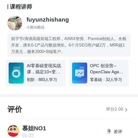
课程讲师
fuyunzhishang
小辉AI教练
前字节/滴滴高级前端工程师，AIMIX智剪、Pixmind创始人。全栈
开发，擅长0-1产品与数据增长。6个月SEO用户破2万，MRR超1
万美元，服务2000+B端客户。
AI零基础变现实战
OPC 创业营--
课，搞定10+变现
OpenClaw Agent
场景与AIGC必备
打造你的一人团队
初阶 · 883人学习
零基础 · 32人学习
技能
评价
评分2.00
慕姐NO1
差评
01-22