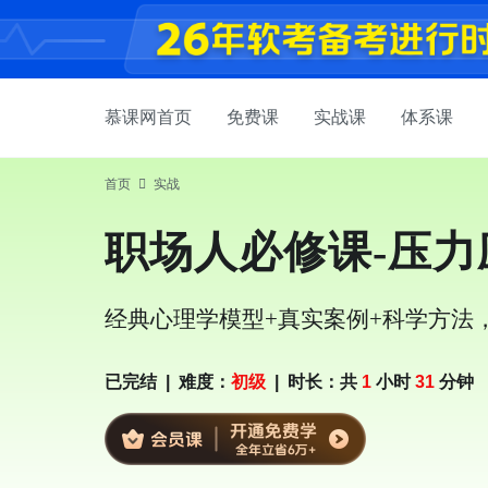
慕课网首页
免费课
实战课
体系课
首页
实战
职场人必修课-压
经典心理学模型+真实案例+科学方法
已完结
|
难度：
初级
|
时长：共
1
小时
31
分钟