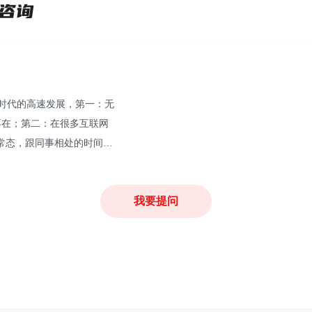
时代的高速发展，第一：无
不在；第二：在很多互联网
的常态，跟同事相处的时间远
往中，如此密切、高频的接
及时化解，会导致更多心理
我要提问
图逃避，甚至抑郁。但是真
用心理学知识分析背后的底
，以及相对应的方法。祝您