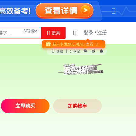
登录
/
注册
搜索
Python
AI智能体
新人专属
200
元礼包
| 查看

收藏
分享至
立即购买
加购物车