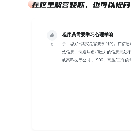
程序员需要学习心理学嘛
亲，您好~其实是需要学习的。在信息
0
效信息、制造焦虑和压力的信息无处
或高科技等公司，“996、高压”工作
远多过跟家人相处的时间。在人际交
触会产生更多纷争与困惑，如果无法
问题的产生，或焦虑，或恐惧，或试
正的心理的学很难学，本课程帮助你
层原理，清楚为什么会出现这些问题
学习愉快~