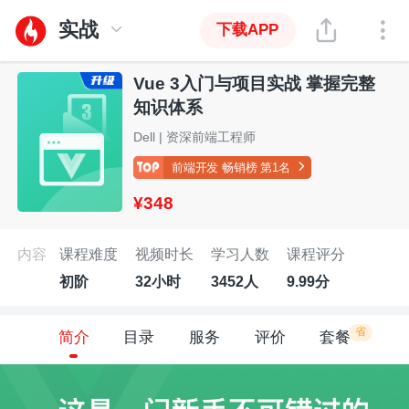
实战
下载APP
Vue 3入门与项目实战 掌握完整
知识体系
Dell | 资深前端工程师
前端开发 畅销榜 第1名
¥348
内容
课程难度
视频时长
学习人数
课程评分
初阶
32小时
3452人
9.99分
省
简介
目录
服务
评价
套餐