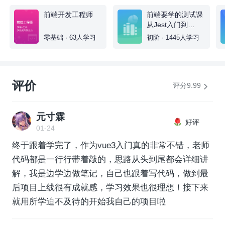
前端开发工程师
前端要学的测试课
从Jest入门到
TDD/BDD双实战
零基础 · 63人学习
初阶 · 1445人学习
评价
评分9.99
元寸霖
好评
01-24
终于跟着学完了，作为vue3入门真的非常不错，老师
代码都是一行行带着敲的，思路从头到尾都会详细讲
解，我是边学边做笔记，自己也跟着写代码，做到最
后项目上线很有成就感，学习效果也很理想！接下来
就用所学迫不及待的开始我自己的项目啦