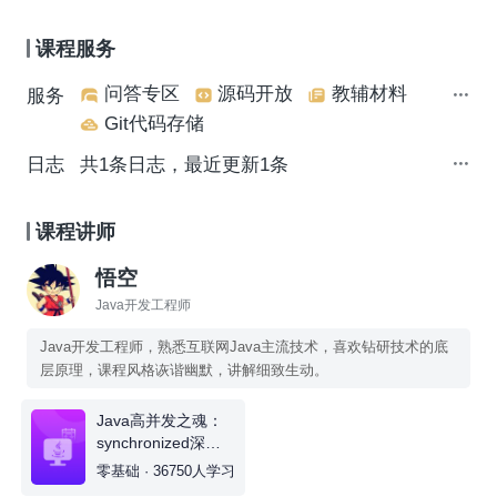
课程服务
问答专区
源码开放
教辅材料
服务
Git代码存储
日志
共1条日志，最近更新1条
课程讲师
悟空
Java开发工程师
Java开发工程师，熟悉互联网Java主流技术，喜欢钻研技术的底
层原理，课程风格诙谐幽默，讲解细致生动。
Java高并发之魂：
synchronized深度
解析
零基础 · 36750人学习