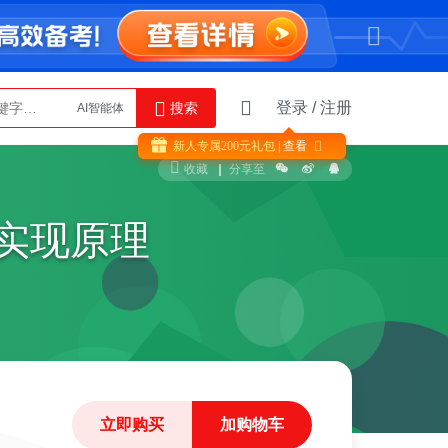
登录
/
注册
搜索
AI智能体
Python
新人专属
200
元礼包
| 查看

收藏
分享至
ue实现原理
立即购买
加购物车