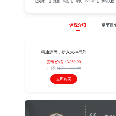
已完结
难度
高级
时长
22小时
学习人数
课程介绍
章节目
精通源码，步入大神行列
套餐价格：¥869.00
2门课
总价：¥954.00
立即购买