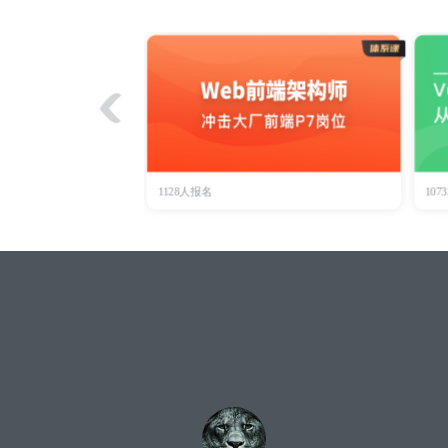
1128人报名
107