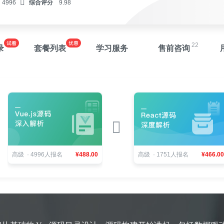
4996
综合评分
9.98
22
录
套餐列表
学习服务
售前咨询
高级 · 4996人报名
¥488.00
高级 · 1751人报名
¥466.00