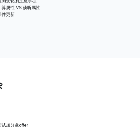
检测变化的注意事项
计算属性 VS 侦听属性
组件更新
余
试加分拿offer