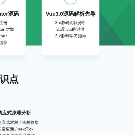
uter源码
Vue3.0源码解析先导
注册
3.x源码现状分析
ter 对象
2.x到3.x的过渡
cher
3.x源码学习指导
切换
知识点
响应式原理分析
响应式对象 / 依赖收集
发更新 / nextTick