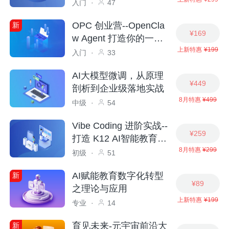
实战
入门
·
47
OPC 创业营--OpenCla
新
¥169
w Agent 打造你的一人
上新特惠
¥199
团队
入门
·
33
AI大模型微调，从原理
¥449
剖析到企业级落地实战
8月特惠
¥499
中级
·
54
Vibe Coding 进阶实战--
¥259
打造 K12 AI智能教育系
8月特惠
¥299
统
初级
·
51
AI赋能教育数字化转型
新
¥89
之理论与应用
上新特惠
¥199
专业
·
14
育见未来-元宇宙前沿大
新