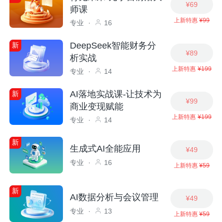
¥69
师课
上新特惠
¥99
专业
·
16
DeepSeek智能财务分
新
¥89
析实战
上新特惠
¥199
专业
·
14
AI落地实战课-让技术为
新
¥99
商业变现赋能
上新特惠
¥199
专业
·
14
新
生成式AI全能应用
¥49
专业
·
16
上新特惠
¥59
新
AI数据分析与会议管理
¥49
专业
·
13
上新特惠
¥59