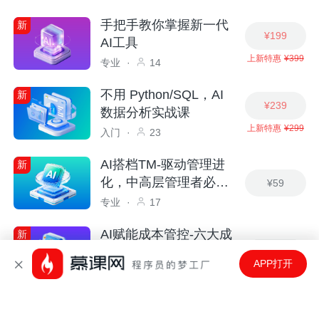
手把手教你掌握新一代
新
¥199
AI工具
上新特惠
¥399
专业
·
14
不用 Python/SQL，AI
新
¥239
数据分析实战课
上新特惠
¥299
入门
·
23
AI搭档TM-驱动管理进
新
化，中高层管理者必备
¥59
技能
专业
·
17
AI赋能成本管控-六大成
新
本管理体系
¥59
APP打开
专业
·
20
测试高级工程师系统养
¥849