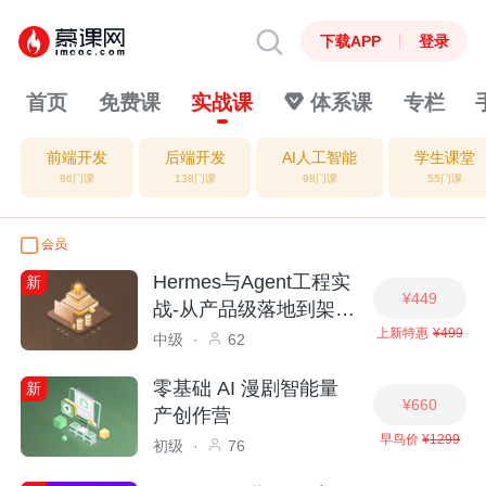
下载APP
登录
首页
免费课
实战课
体系课
专栏
前端开发
后端开发
AI人工智能
学生课堂
86门课
138门课
98门课
55门课
会员
Hermes与Agent工程实
新
¥449
战-从产品级落地到架构
上新特惠
¥499
内核解析
中级
·
62
零基础 AI 漫剧智能量
新
¥660
产创作营
早鸟价
¥1299
初级
·
76