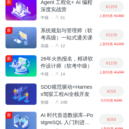
Agent 工程化+ AI 编程
新
¥1259
深度实战营
上新特惠
¥1480
中级
·
51
系统规划与管理师（软
新
¥1109
考高级）一站式通关课
上新特惠
¥1299
高级
·
12
26年火热报名，精讲软
新
¥1109
件设计师（软考中级）
上新特惠
¥1299
中级
·
14
SDD规范驱动+Harnes
¥259
s驾驭工程AI全栈开发
8月特惠
¥299
初级
·
248
AI 时代首选数据库--Po
新
¥269
stgreSQL 入门到进阶
上新特惠
¥299