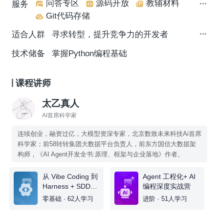
问答专区
源码开放
教辅材料
服务
Git代码存储
适合人群
寻求转型，提升竞争力的开发者
技术储备
掌握Python编程基础
课程讲师
太乙真人
AI首席科学家
连续创业，融资过亿，大模型资深专家，北京数致未来科技Ai首席
科学家；前58转转集团大数据平台负责人，前东方国信大数据架
构师，《AI Agent开发全书:原理、框架与企业落地》作者。
从 Vibe Coding 到
Agent 工程化+ AI
Harness + SDD
编程深度实战营
全栈开发实战
零基础 · 62人学习
进阶 · 51人学习