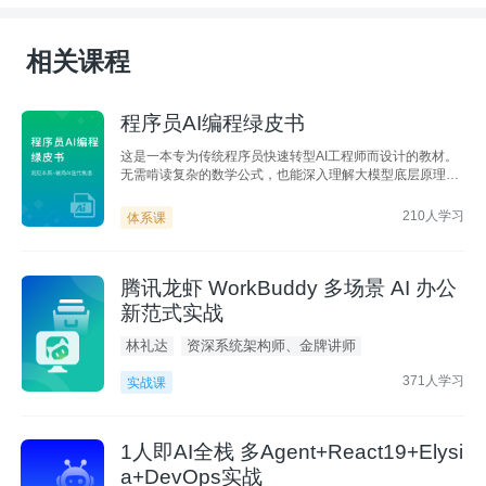
服务器。现在购入，还可以在支付时，优惠码处填入：ILNIK49
相关课程
H，叠加限时特惠。祝您学习愉快~
程序员AI编程绿皮书
这是一本专为传统程序员快速转型AI工程师而设计的教材。
无需啃读复杂的数学公式，也能深入理解大模型底层原理，
并系统掌握RAG、Skills、LangGraph、多智能体等大模型
开发的核心技术基石。
210人学习
体系课
腾讯龙虾 WorkBuddy 多场景 AI 办公
新范式实战
林礼达
资深系统架构师、金牌讲师
371人学习
实战课
1人即AI全栈 多Agent+React19+Elysi
a+DevOps实战