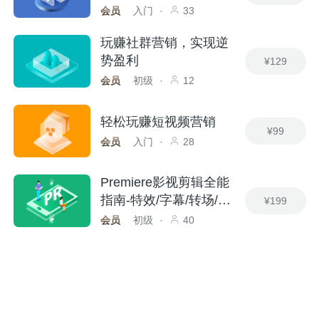
会员
入门
·
33
玩赚社群营销，实现逆
势盈利
¥129
会员
初级
·
12
轻松玩赚短视频营销
¥99
会员
入门
·
28
Premiere影视剪辑全能
指南-特效/字幕/转场/插
¥199
件/实操
会员
初级
·
40
AE影视后期特效-遮罩/
调色/抠像/MG动画/3D/
¥199
Vlog制作
会员
初级
·
36