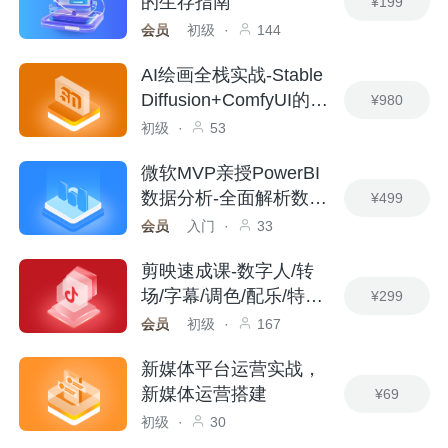
的生存指南
¥199
会员
初级
·
144
AI绘画全栈实战-Stable
Diffusion+ComfyUI的进
¥980
阶之路
初级
·
53
微软MVP亲授PowerBI
数据分析-全面解析数据
¥499
分析技巧
会员
入门
·
33
剪映速成课-数字人/转
场/字幕/调色/配乐/特效/
¥299
Vlog
会员
初级
·
167
新媒体平台运营实战，
新媒体运营搭建
¥69
初级
·
30