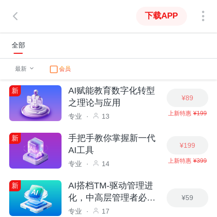
下载APP
全部
最新
会员
AI赋能教育数字化转型
新
¥89
之理论与应用
上新特惠
¥199
专业
·
13
手把手教你掌握新一代
新
¥199
AI工具
上新特惠
¥399
专业
·
14
AI搭档TM-驱动管理进
新
化，中高层管理者必备
¥59
技能
专业
·
17