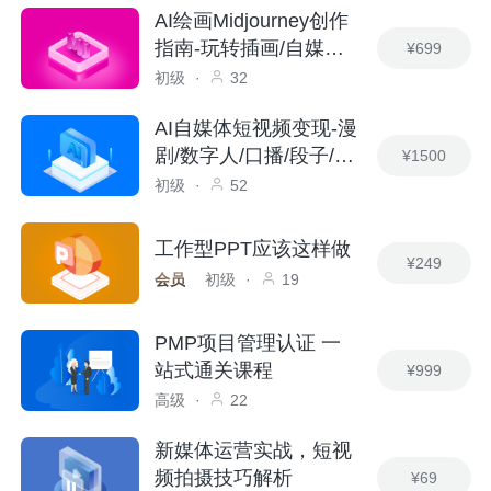
AI绘画Midjourney创作
指南-玩转插画/自媒体/
¥699
广告/副业
初级
·
32
AI自媒体短视频变现-漫
剧/数字人/口播/段子/绘
¥1500
本/视频
初级
·
52
工作型PPT应该这样做
¥249
会员
初级
·
19
PMP项目管理认证 一
站式通关课程
¥999
高级
·
22
新媒体运营实战，短视
频拍摄技巧解析
¥69