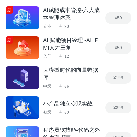
AI赋能成本管控-六大成
新
本管理体系
¥59
专业
·
20
AI 赋能项目经理 -AI+P
新
MI人才三角
¥59
入门
·
12
大模型时代的向量数据
库
¥199
中级
·
56
小产品独立变现实战
¥899
初级
·
50
程序员软技能-代码之外