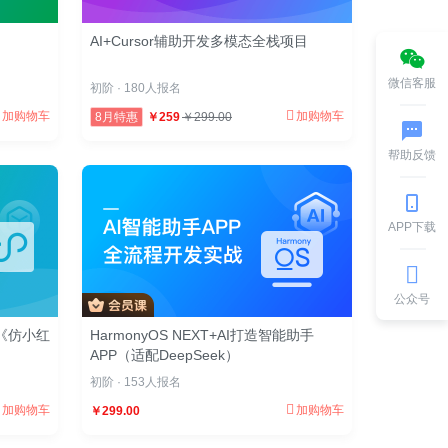
AI+Cursor辅助开发多模态全栈项目
微信客服
初阶 · 180人报名
加购物车
加购物车
8月特惠
￥259
￥299.00
帮助反馈
APP下载
公众号
战《仿小红
HarmonyOS NEXT+AI打造智能助手
APP（适配DeepSeek）
初阶 · 153人报名
加购物车
加购物车
￥299.00