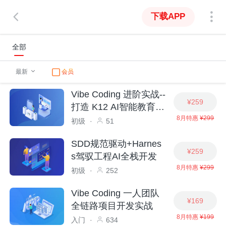
下载APP
全部
最新
会员
Vibe Coding 进阶实战--
¥259
打造 K12 AI智能教育系
8月特惠
¥299
统
初级
·
51
SDD规范驱动+Harnes
¥259
s驾驭工程AI全栈开发
8月特惠
¥299
初级
·
252
Vibe Coding 一人团队
¥169
全链路项目开发实战
8月特惠
¥199
入门
·
634