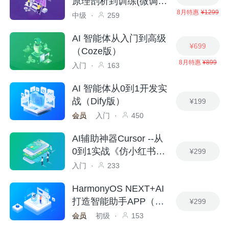
原理剖析到训练(微调)
8月特惠
¥1299
落地实战
中级
·
259
AI 智能体从入门到高级
¥699
（Coze版）
8月特惠
¥899
入门
·
163
AI 智能体从0到1开发实
战（Dify版）
¥199
会员
入门
·
450
AI辅助神器Cursor --从
0到1实战《仿小红书小
¥299
程序》
入门
·
233
HarmonyOS NEXT+AI
打造智能助手APP（适
¥299
配DeepSeek）
会员
初级
·
153