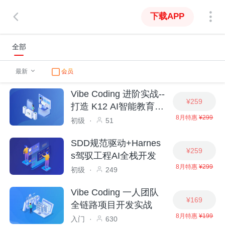
下载APP
全部
最新
会员
Vibe Coding 进阶实战--
¥259
打造 K12 AI智能教育系
8月特惠
¥299
统
初级
·
51
SDD规范驱动+Harnes
¥259
s驾驭工程AI全栈开发
8月特惠
¥299
初级
·
249
Vibe Coding 一人团队
¥169
全链路项目开发实战
8月特惠
¥199
入门
·
630