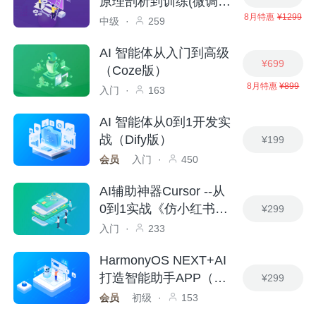
原理剖析到训练(微调)
8月特惠
¥1299
落地实战
中级
·
259
AI 智能体从入门到高级
¥699
（Coze版）
8月特惠
¥899
入门
·
163
AI 智能体从0到1开发实
战（Dify版）
¥199
会员
入门
·
450
AI辅助神器Cursor --从
0到1实战《仿小红书小
¥299
程序》
入门
·
233
HarmonyOS NEXT+AI
打造智能助手APP（适
¥299
配DeepSeek）
会员
初级
·
153