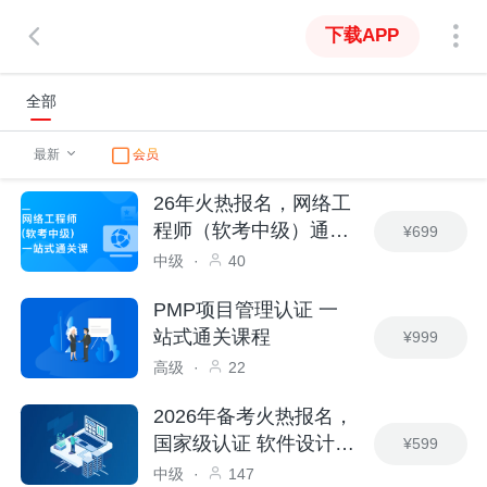
下载APP
全部
最新
会员
26年火热报名，网络工
程师（软考中级）通关
¥699
课
中级
·
40
PMP项目管理认证 一
站式通关课程
¥999
高级
·
22
2026年备考火热报名，
国家级认证 软件设计
¥599
师-中级
中级
·
147