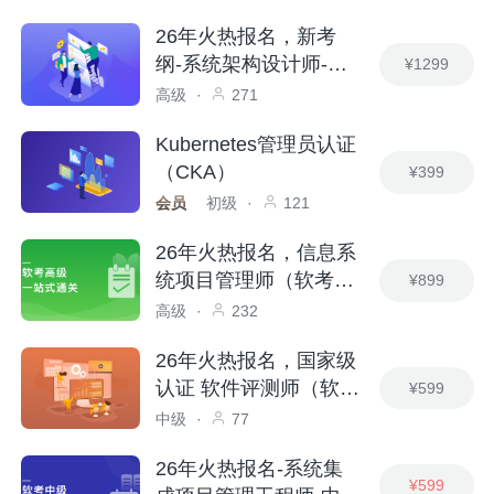
26年火热报名，新考
纲-系统架构设计师-软
¥1299
考高级
高级
·
271
Kubernetes管理员认证
（CKA）
¥399
会员
初级
·
121
26年火热报名，信息系
统项目管理师（软考高
¥899
级）
高级
·
232
26年火热报名，国家级
认证 软件评测师（软考
¥599
中级）
中级
·
77
26年火热报名-系统集
¥599