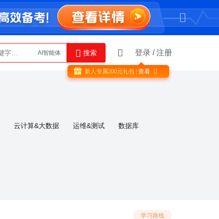
登录
/
注册
搜索
AI智能体
Python
新人专属
200
元礼包
| 查看

云计算&大数据
运维&测试
数据库
学习路线