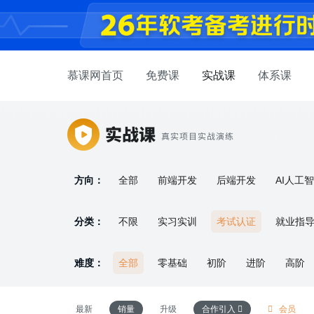
慕课网首页
免费课
实战课
体系课
方向：
全部
前端开发
后端开发
AI人工
产品设计
嵌入式开发
求职面试
软
分类：
不限
实习实训
考试认证
就业指
难度：
全部
零基础
初阶
进阶
高阶
最新
销量
升级
合作引入
会员