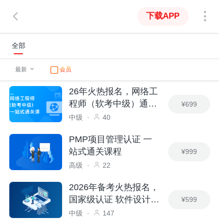
下载APP
全部
最新
会员
26年火热报名，网络工
程师（软考中级）通关
¥699
课
中级
·
40
PMP项目管理认证 一
站式通关课程
¥999
高级
·
22
2026年备考火热报名，
国家级认证 软件设计
¥599
师-中级
中级
·
147