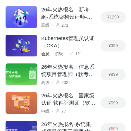
26年火热报名，新考
纲-系统架构设计师-软
¥1299
考高级
高级
·
271
Kubernetes管理员认证
（CKA）
¥399
会员
初级
·
121
26年火热报名，信息系
统项目管理师（软考高
¥899
级）
高级
·
232
26年火热报名，国家级
认证 软件评测师（软考
¥599
中级）
中级
·
77
26年火热报名-系统集
¥599