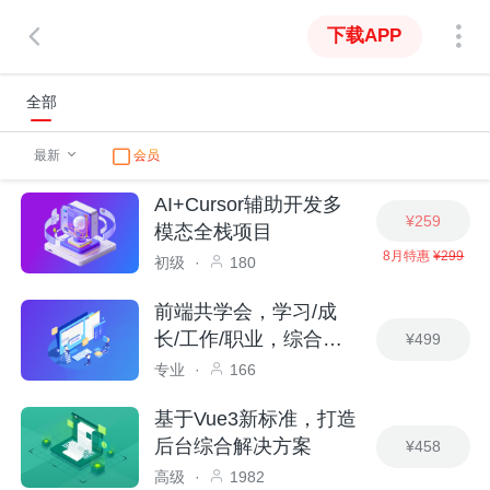
下载APP
全部
最新
会员
AI+Cursor辅助开发多
¥259
模态全栈项目
8月特惠
¥299
初级
·
180
前端共学会，学习/成
长/工作/职业，综合服
¥499
务社区
专业
·
166
基于Vue3新标准，打造
后台综合解决方案
¥458
高级
·
1982