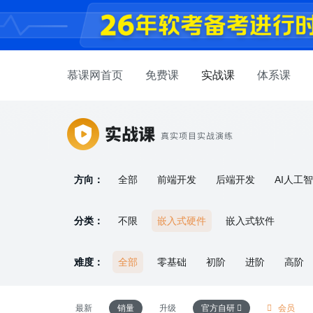
慕课网首页
免费课
实战课
体系课
方向：
全部
前端开发
后端开发
AI人工
产品设计
嵌入式开发
求职面试
软
分类：
不限
嵌入式硬件
嵌入式软件
难度：
全部
零基础
初阶
进阶
高阶
最新
销量
升级
官方自研
会员