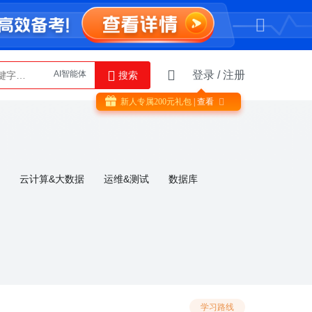
登录
/
注册
搜索
Python
AI智能体
新人专属
200
元礼包
| 查看

云计算&大数据
运维&测试
数据库
学习路线