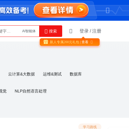
登录
/
注册
搜索
AI智能体
Python
新人专属
200
元礼包
| 查看

云计算&大数据
运维&测试
数据库
视觉
NLP自然语言处理
学习路线