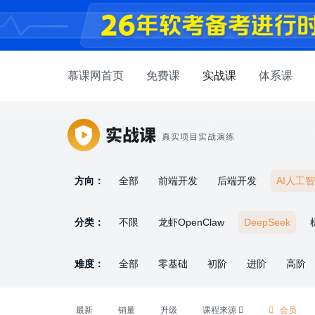
慕课网首页
免费课
实战课
体系课
方向：
全部
前端开发
后端开发
AI人工
产品设计
嵌入式开发
求职面试
软
分类：
不限
龙虾OpenClaw
DeepSeek
难度：
全部
零基础
初阶
进阶
高阶
最新
销量
升级
课程来源
会员