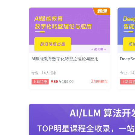
AI赋能教育数字化转型之理论与应用
Deep
专业 · 14人报名
专业 · 
加购物车
上新特惠
￥89
￥199.00
上新特